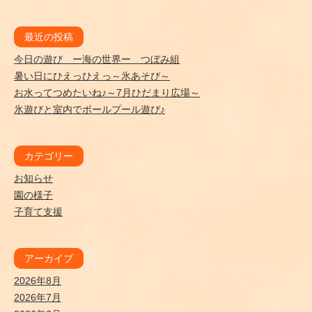
最近の投稿
今日の遊び ー海の世界ー つぼみ組
暑い日にひえっひえっ～氷あそび～
お水ってつめたいね♪～7月ひだまり広場～
氷遊びと室内でボールプール遊び♪
カテゴリー
お知らせ
園の様子
子育て支援
アーカイブ
2026年8月
2026年7月