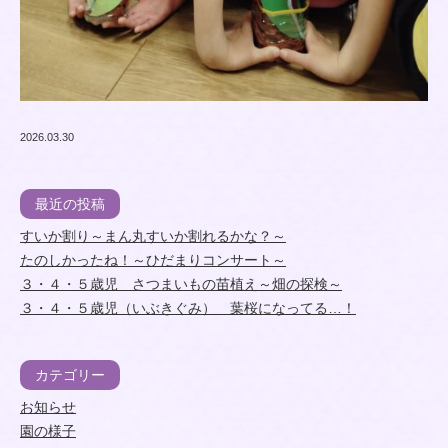
2026.03.30
最近の投稿
すいか割り～まん丸すいか割れるかな？～
たのしかったね！～ひだまりコンサート～
３・４・５歳児 さつまいもの苗植え～畑の探検～
３・４・５歳児（いぶきぐみ） 葉桜になってる…！
カテゴリー
お知らせ
園の様子