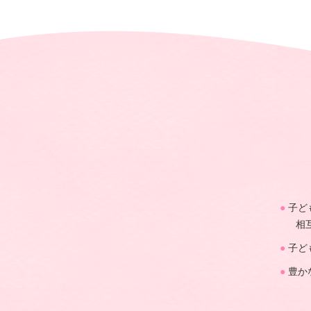
子ど
相
子ど
豊か