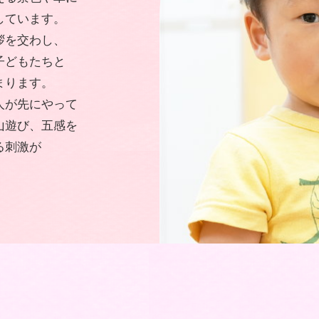
しています。
拶を交わし、
子どもたちと
まります。
人が先にやって
山遊び、五感を
る刺激が