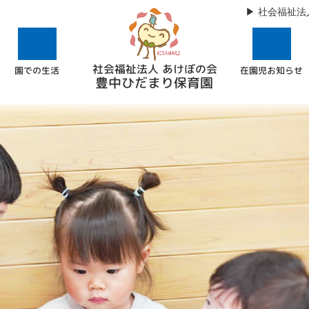
社会福祉法
社会福祉法人 あけぼの会
在園児お知らせ
園での生活
豊中ひだまり保育園