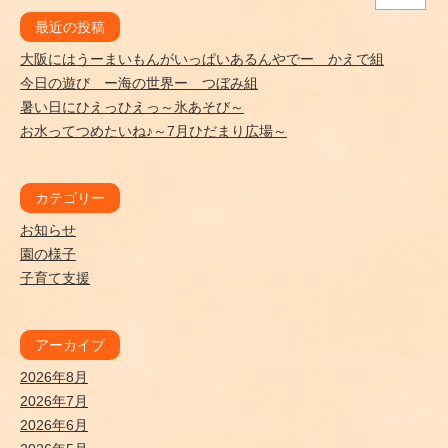
最近の投稿
大阪にはうーまいもんがいっぱいあるんやでー かえで組
今日の遊び ー海の世界ー つぼみ組
暑い日にひえっひえっ～氷あそび～
お水ってつめたいね♪～7月ひだまり広場～
カテゴリー
お知らせ
園の様子
子育て支援
アーカイブ
2026年8月
2026年7月
2026年6月