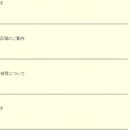
子
り広場のご案内
時保育について
子