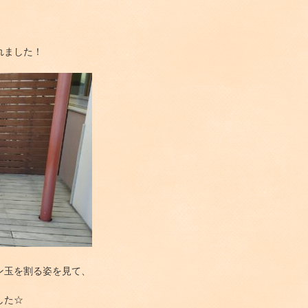
れました！
ン玉を割る姿を見て、
した☆