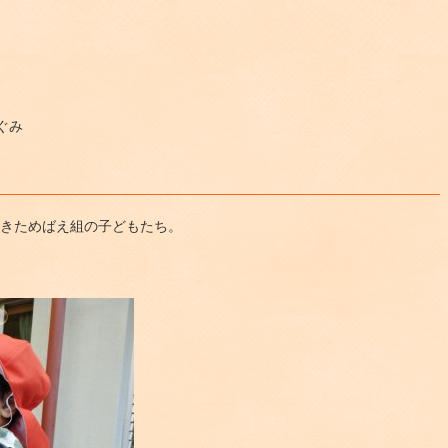
ぐみ
てきためばえ組の子どもたち。