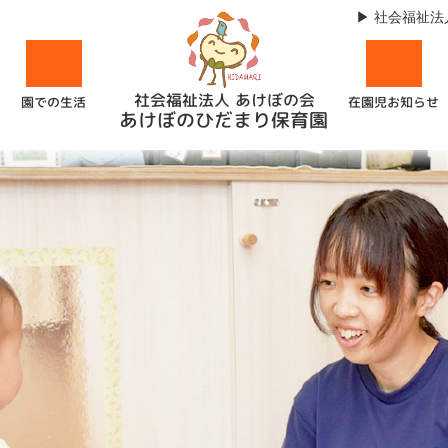
社会福祉法
社会福祉法人 あけぼの会
在園児お知らせ
園での生活
あけぼのひだまり保育園