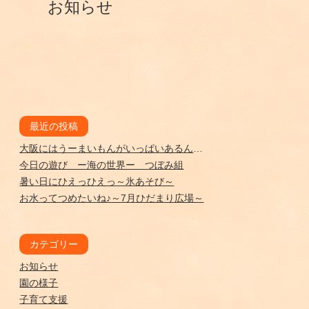
お知らせ
最近の投稿
大阪にはうーまいもんがいっぱいあるんやでー かえで組
今日の遊び ー海の世界ー つぼみ組
暑い日にひえっひえっ～氷あそび～
お水ってつめたいね♪～7月ひだまり広場～
カテゴリー
お知らせ
園の様子
子育て支援