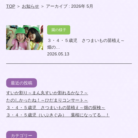
TOP
＞
お知らせ
＞ アーカイブ : 2026年 5月
園の様子
３・４・５歳児 さつまいもの苗植え～
畑の…
2026.05.13
最近の投稿
すいか割り～まん丸すいか割れるかな？～
たのしかったね！～ひだまりコンサート～
３・４・５歳児 さつまいもの苗植え～畑の探検～
３・４・５歳児（いぶきぐみ） 葉桜になってる…！
カテゴリー