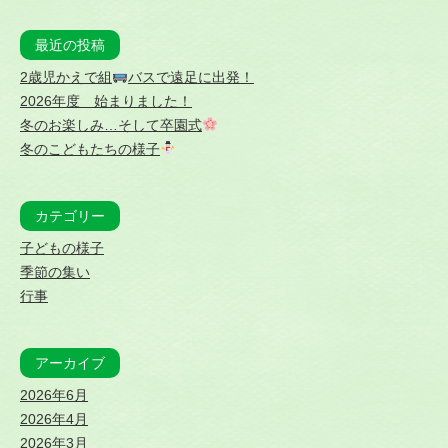
最近の投稿
2歳児かえで組
バスで遠足に出発！
2026年度 始まりました！
冬のお楽しみ…そして卒園式
冬のこどもたちの様子
カテゴリー
子どもの様子
季節の集い
行事
アーカイブ
2026年6月
2026年4月
2026年3月