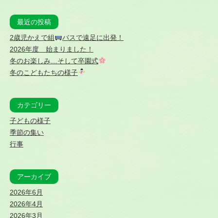
最近の投稿
2歳児かえで組
バスで遠足に出発！
2026年度 始まりました！
冬のお楽しみ…そして卒園式
冬のこどもたちの様子
カテゴリー
子どもの様子
季節の集い
行事
アーカイブ
2026年6月
2026年4月
2026年3月