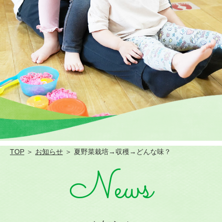
TOP
＞
お知らせ
＞ 夏野菜栽培→収穫→どんな味？
News