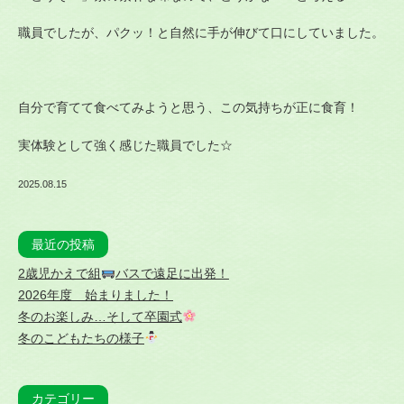
職員でしたが、パクッ！と自然に手が伸びて口にしていました。
自分で育てて食べてみようと思う、この気持ちが正に食育！
実体験として強く感じた職員でした☆
2025.08.15
最近の投稿
2歳児かえで組
バスで遠足に出発！
2026年度 始まりました！
冬のお楽しみ…そして卒園式
冬のこどもたちの様子
カテゴリー